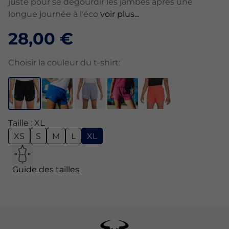
juste pour se dégourdir les jambes après une
longue journée à l'éco
voir plus...
28,00 €
Choisir la couleur du t-shirt:
Taille : XL
XS
S
M
L
XL
Guide des tailles