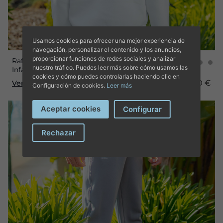
Usamos cookies para ofrecer una mejor experiencia de
navegación, personalizar el contenido y los anuncios,
proporcionar funciones de redes sociales y analizar
Rafa Nadal Academy Sudadera Blanca
nuestro tráfico. Puedes leer más sobre cómo usamos las
Infantil
cookies y cómo puedes controlarlas haciendo clic en
45,00 €
Ver producto
Configuración de cookies.
Leer más
Aceptar cookies
Configurar
Rechazar