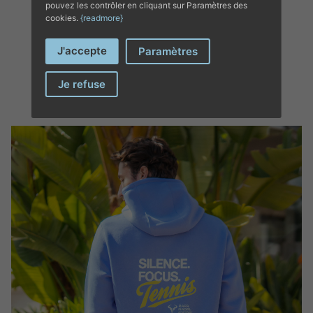
pouvez les contrôler en cliquant sur Paramètres des
cookies.
{readmore}
COMPLETE YOUR
J'accepte
Paramètres
OUTFIT’S
Je refuse