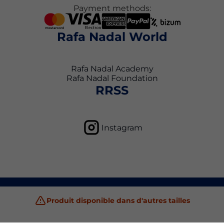
Payment methods:
Rafa Nadal World
Rafa Nadal Academy
Rafa Nadal Foundation
RRSS
Instagram
Politique de confidentialité
Conditions générales d'utilisation
Produit disponible dans d'autres tailles
Politique en matière de cookies
Copyright © 2026 Rafa Nadal Academy Shop All