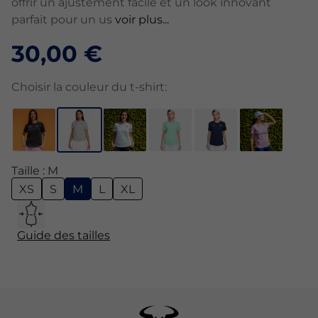
offrir un ajustement facile et un look innovant
parfait pour un us
voir plus...
30,00 €
Choisir la couleur du t-shirt:
Taille : M
XS
S
M
L
XL
Guide des tailles