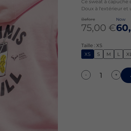
Ce sweat à capuche cl
Doux à l'extérieur et u
Before
Now
75,00 €
60
Taille : XS
XS
S
M
L
X