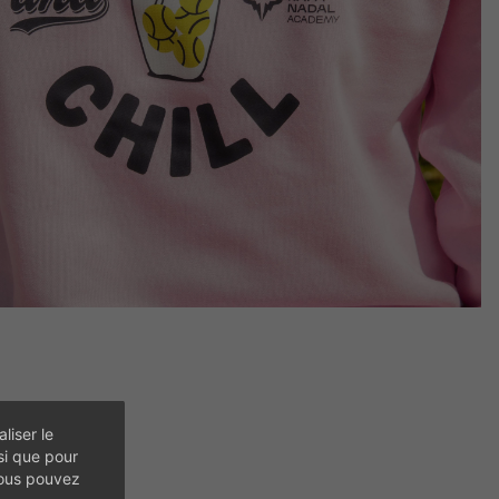
liser le
si que pour
vous pouvez