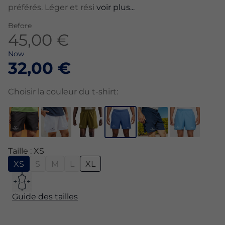
préférés. Léger et rési
voir plus...
Before
45,00 €
Now
32,00 €
Choisir la couleur du t-shirt:
Taille : XS
XS
S
M
L
XL
Guide des tailles