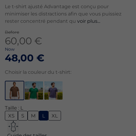
Le t-shirt ajusté Advantage est conçu pour
minimiser les distractions afin que vous puissiez
rester concentré pendant qu
voir plus...
Before
60,00 €
Now
48,00 €
Choisir la couleur du t-shirt:
Taille : L
XS
S
M
L
XL
Guide des tailles