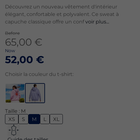
Découvrez un nouveau vêtement d'intérieur
élégant, confortable et polyvalent. Ce sweat à
capuche classique offre un conf
voir plus...
Before
65,00 €
Now
52,00 €
Choisir la couleur du t-shirt:
Taille : M
XS
S
M
L
XL
Guide des tailles