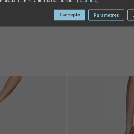
 en cliquant sur Paramètres des cookies.
{readmore}
J'accepte
Paramètres
ipement de protection individuelle (EPI).