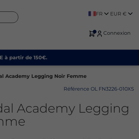
FR
EUR €
Connexion
E à partir de 150€.
al Academy Legging Noir Femme
Référence
OL FN3226-010XS
dal Academy Legging
emme