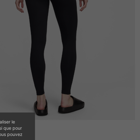
liser le
si que pour
vous pouvez