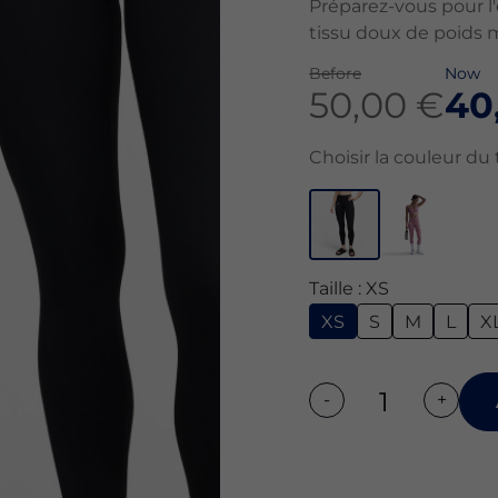
Préparez-vous pour l
tissu doux de poids 
Before
Now
50,00 €
40
Choisir la couleur du t
Taille : XS
XS
S
M
L
X