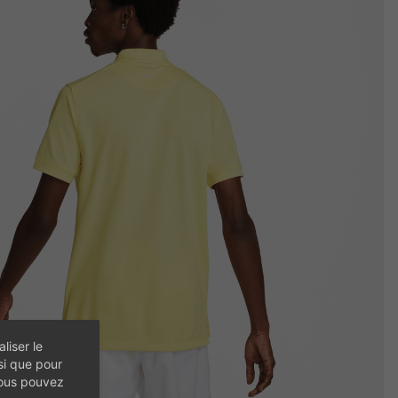
liser le
si que pour
vous pouvez