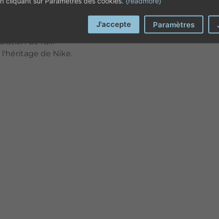
 en cliquant sur Paramètres des cookies.
{readmore}
ermettent de porter le polo à l'extérieur de
J'accepte
Paramètres
lation de l'air.
'héritage de Nike.