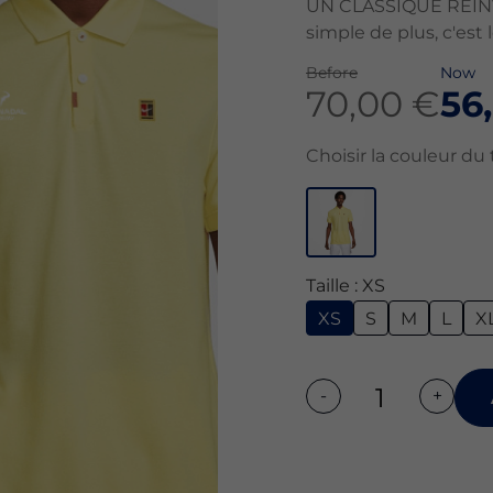
UN CLASSIQUE RÉINV
simple de plus, c'est 
Before
Now
70,00 €
56
Choisir la couleur du t
Taille : XS
XS
S
M
L
X