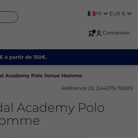
FR
EUR €
Connexion
E à partir de 150€.
al Academy Polo Jenue Homme
Référence
OL DA4379-706XS
dal Academy Polo
Homme