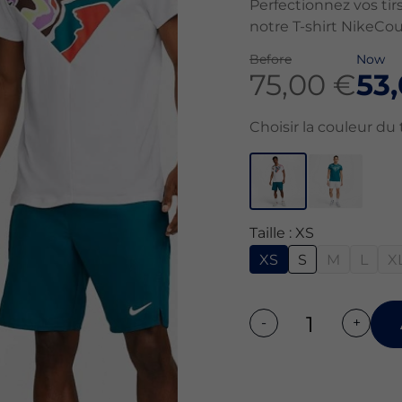
Perfectionnez vos tirs
notre T-shirt NikeCo
Before
Now
75,00 €
53
Choisir la couleur du t
Taille : XS
XS
S
M
L
X