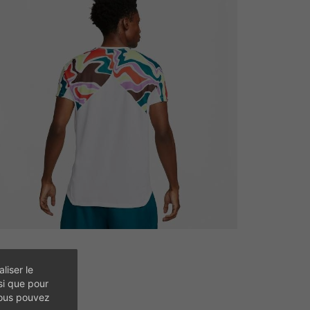
liser le
si que pour
vous pouvez