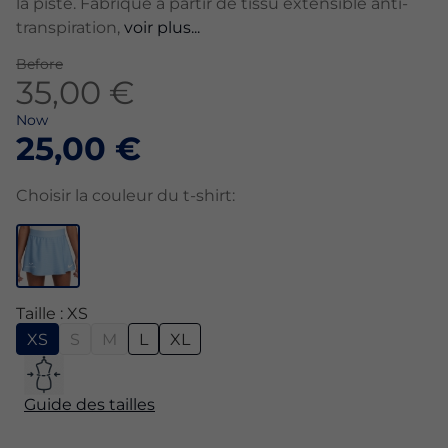
la piste. Fabriqué à partir de tissu extensible anti-
transpiration,
voir plus...
Before
35,00 €
Now
25,00 €
Choisir la couleur du t-shirt:
Taille : XS
XS
S
M
L
XL
Guide des tailles