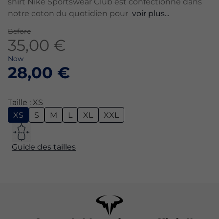
shirt Nike Sportswear Club est confectionné dans
notre coton du quotidien pour
voir plus...
Before
35,00 €
Now
28,00 €
Taille : XS
XS
S
M
L
XL
XXL
Guide des tailles