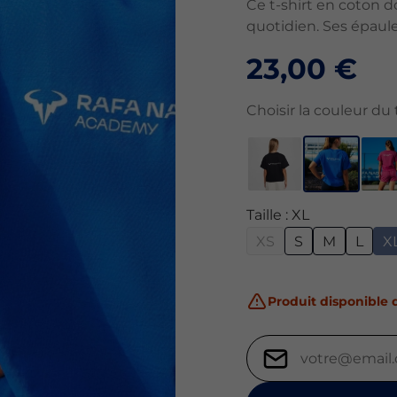
Ce t-shirt en coton 
quotidien. Ses épau
23,00 €
Choisir la couleur du t
Taille : XL
XS
S
M
L
X
Produit disponible d