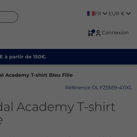
FR
EUR €
Connexion
E à partir de 150€.
l Academy T-shirt Bleu Fille
Référence
OL FZ5559-411XL
al Academy T-shirt
e