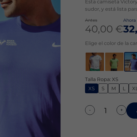
Esta camiseta Victory 
sudor, y está lista pa
Antes
Ahora
40,00 €
32
Elige el color de la c
Talla Ropa: XS
XS
S
M
L
X