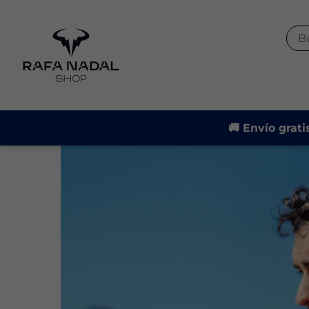
-21%
🚚 Envío grati