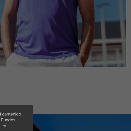
l contenido
. Puedes
c en