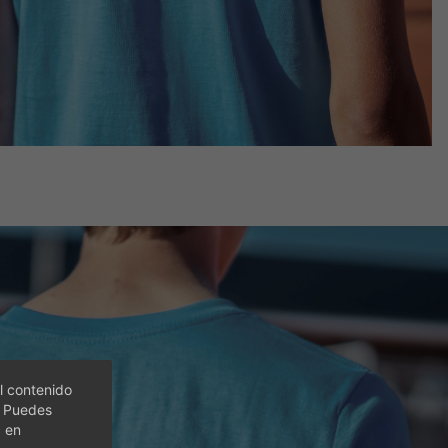
l contenido
. Puedes
c en