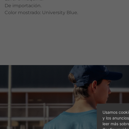
De importación.
Color mostrado: University Blue.
Usamos cookie
y los anuncios
leer más sobr