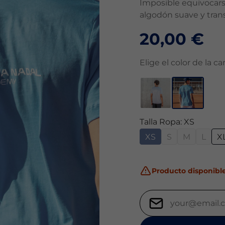
Imposible equivocarse
algodón suave y tran
20,00 €
Elige el color de la c
Talla Ropa: XS
XS
S
M
L
X
Producto disponible 