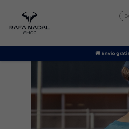
🚚 Envío grati