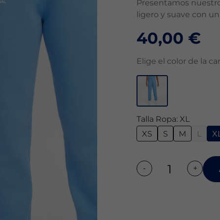
Presentamos nuestro 
ligero y suave con un 
40,00 €
Elige el color de la c
Talla Ropa: XL
XS
S
M
L
X