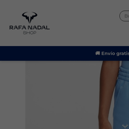
🚚 Envío grati