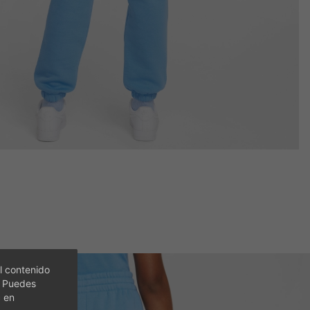
l contenido
. Puedes
c en