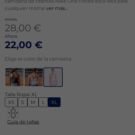
camiseta de tirantes Nike One Fitted está lista para
cualquier mome
ver más...
Antes
28,00 €
Ahora
22,00 €
Elige el color de la camiseta:
Talla Ropa: XL
XS
S
M
L
XL
Guía de tallas