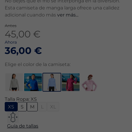
No dejes que el frío se interponga en la diversión.
Esta camiseta de manga larga ofrece una calidez
adicional cuando más
ver más...
Antes
45,00 €
Ahora
36,00 €
Elige el color de la camiseta:
Talla Ropa: XS
XS
S
M
L
XL
Guía de tallas