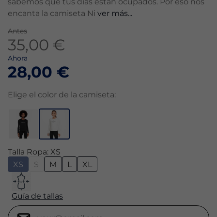
sabemos que tus días están ocupados. Por eso nos
encanta la camiseta Ni
ver más...
Antes
35,00 €
Ahora
28,00 €
Elige el color de la camiseta:
Talla Ropa: XS
XS
S
M
L
XL
Guía de tallas