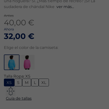
una hoguera? Sí. ¿Más tiempo de recreo? ¡Sí! La
sudadera de chándal Nike
ver más...
Antes
40,00 €
Ahora
32,00 €
Elige el color de la camiseta:
Talla Ropa: XS
XS
S
M
L
XL
Guía de tallas