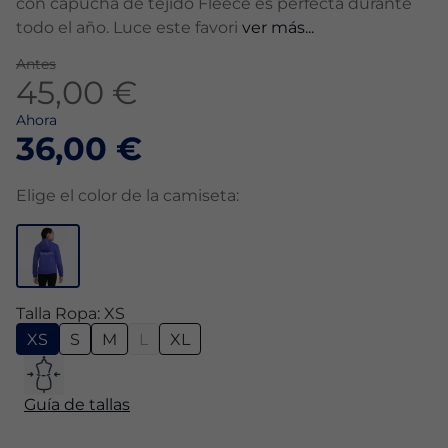
con capucha de tejido Fleece es perfecta durante
todo el año. Luce este favori
ver más...
Antes
45,00 €
Ahora
36,00 €
Elige el color de la camiseta:
Talla Ropa: XS
XS
S
M
L
XL
Guía de tallas